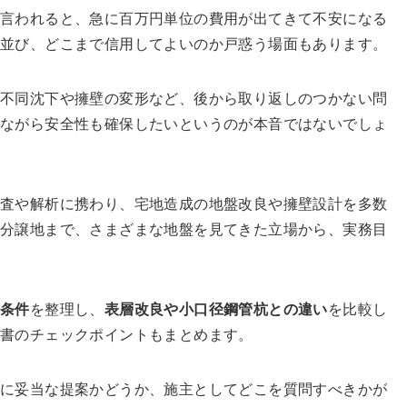
と言われると、急に百万円単位の費用が出てきて不安になる
が並び、どこまで信用してよいのか戸惑う場面もあります。
、不同沈下や擁壁の変形など、後から取り返しのつかない問
えながら安全性も確保したいというのが本音ではないでしょ
調査や解析に携わり、宅地造成の地盤改良や擁壁設計を多数
み分譲地まで、さまざまな地盤を見てきた立場から、実務目
用条件
を整理し、
表層改良や小口径鋼管杭との違い
を比較し
積書のチェックポイントもまとめます。
当に妥当な提案かどうか、施主としてどこを質問すべきかが