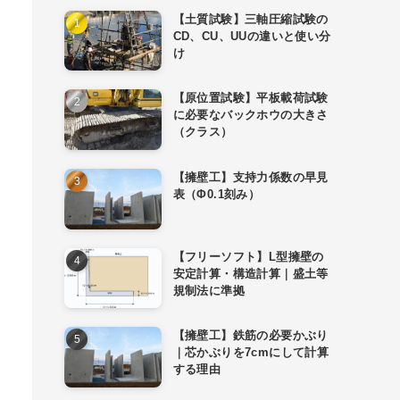
【土質試験】三軸圧縮試験の
CD、CU、UUの違いと使い分
け
【原位置試験】平板載荷試験
に必要なバックホウの大きさ
（クラス）
【擁壁工】支持力係数の早見
表（Φ0.1刻み）
【フリーソフト】L型擁壁の
安定計算・構造計算｜盛土等
規制法に準拠
【擁壁工】鉄筋の必要かぶり
｜芯かぶりを7cmにして計算
する理由