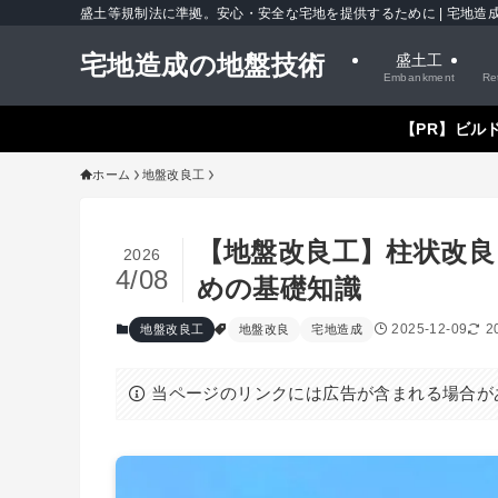
盛土等規制法に準拠。安心・安全な宅地を提供するために | 宅地造
宅地造成の地盤技術
盛土工
Embankment
Re
【PR】ビル
ホーム
地盤改良工
【地盤改良工】柱状改
2026
4/08
めの基礎知識
2025-12-09
2
地盤改良工
地盤改良
宅地造成
当ページのリンクには広告が含まれる場合が