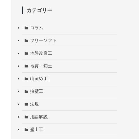
カテゴリー
コラム
フリーソフト
地盤改良工
地質・切土
山留め工
擁壁工
法規
用語解説
盛土工