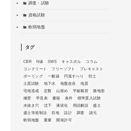
調査・試験
資格試験
軟弱地盤
タグ
CBR
N値
SWS
キャスポル
コラム
コンクリート
フリーソフト
プレキャスト
ボーリング
一般値
円弧すべり
切土
土質試験
地下水
地盤改良
地質
宅地造成
定数
山留め
平板載荷
微地形
擁壁
早見表
書籍
条件
標準貫入試験
水抜き穴
沈下
液状化
用語解説
盛土
盛土等規制法
目地
設計
調査
諸元
軟弱地盤
重量
開発許可