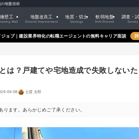
成の地盤技術
擁壁工
地盤改良工
地質・切土
軟弱地盤
調査・
taining Wall
Ground Improvement
Geology
Soft Ground
Survey
ドジョブ｜建設業界特化の転職エージェントの無料キャリア面談
詳
良とは？戸建てや宅地造成で失敗しないた
026-04-08
土質 太郎
あります。あらかじめご了承ください。