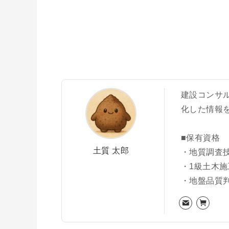
建設コンサ
化した情報
■保有資格
土質 太郎
・地質調査
・1級土木
・地盤品質