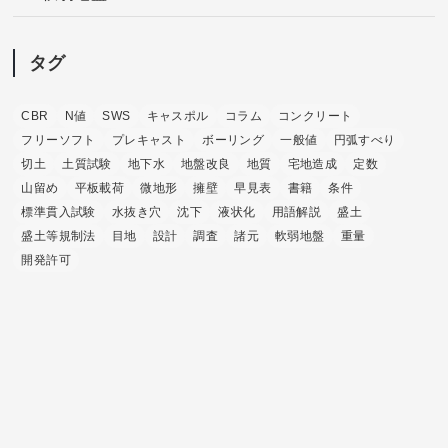
タグ
CBR
N値
SWS
キャスポル
コラム
コンクリート
フリーソフト
プレキャスト
ボーリング
一般値
円弧すべり
切土
土質試験
地下水
地盤改良
地質
宅地造成
定数
山留め
平板載荷
微地形
擁壁
早見表
書籍
条件
標準貫入試験
水抜き穴
沈下
液状化
用語解説
盛土
盛土等規制法
目地
設計
調査
諸元
軟弱地盤
重量
開発許可