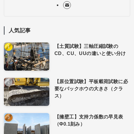
人気記事
【土質試験】三軸圧縮試験の
CD、CU、UUの違いと使い分け
【原位置試験】平板載荷試験に必
要なバックホウの大きさ（クラ
ス）
【擁壁工】支持力係数の早見表
（Φ0.1刻み）