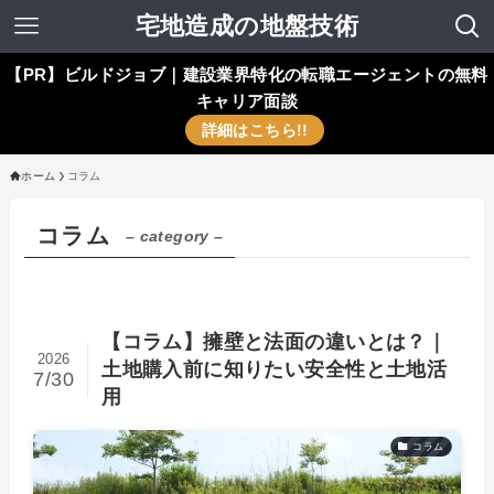
宅地造成の地盤技術
【PR】ビルドジョブ｜建設業界特化の転職エージェントの無料
キャリア面談
詳細はこちら!!
ホーム
コラム
コラム
– category –
【コラム】擁壁と法面の違いとは？｜
2026
土地購入前に知りたい安全性と土地活
7/30
用
コラム