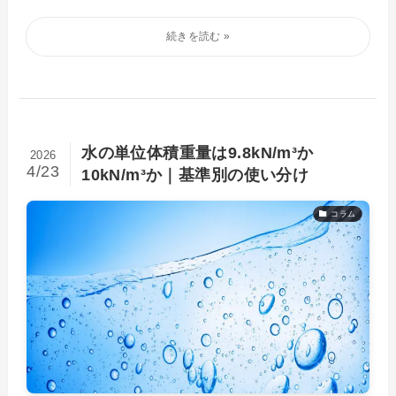
水の単位体積重量は9.8kN/m³か
2026
4/23
10kN/m³か｜基準別の使い分け
コラム